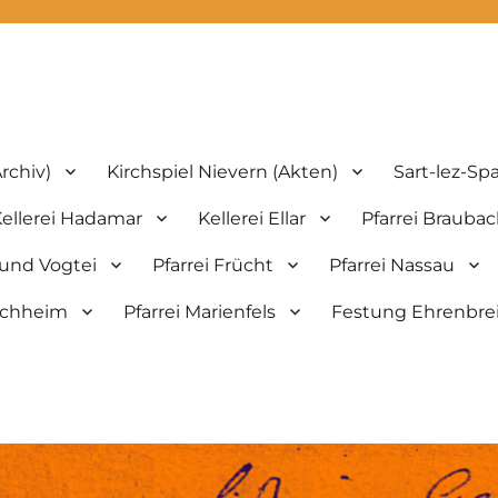
th.de
rchiv)
Kirchspiel Nievern (Akten)
Sart-lez-Sp
ellerei Hadamar
Kellerei Ellar
Pfarrei Brauba
 und Vogtei
Pfarrei Frücht
Pfarrei Nassau
bachheim
Pfarrei Marienfels
Festung Ehrenbrei