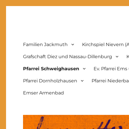
Ahnenforschung-Jackmu
Familien Jackmuth
Kirchspiel Nievern (A
Grafschaft Diez und Nassau-Dillenburg
K
Pfarrei Schweighausen
Ev. Pfarrei Ems
Pfarrei Dornholzhausen
Pfarrei Nieder
Emser Armenbad