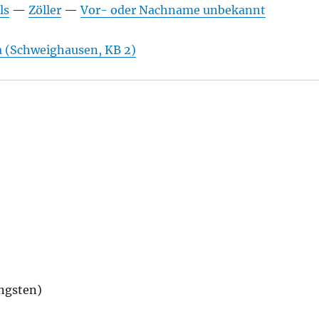
ls
—
Zöller
—
Vor- oder Nachname unbekannt
a (Schweighausen, KB 2)
ingsten)