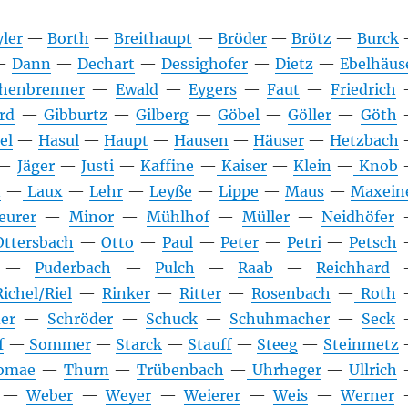
ler
—
Borth
—
Breithaupt
—
Bröder
—
Brötz
—
Burck
—
Dann
—
Dechart
—
Dessighofer
—
Dietz
—
Ebelhäus
chenbrenner
—
Ewald
—
Eygers
—
Faut
—
Friedrich
rd
—
Gibburtz
—
Gilberg
—
Göbel
—
Göller
—
Göth
el
—
Hasul
—
Haupt
—
Hausen
—
Häuser
—
Hetzbach
—
Jäger
—
Justi
—
Kaffine
—
Kaiser
—
Klein
—
Knob
n
—
Laux
—
Lehr
—
Leyße
—
Lippe
—
Maus
—
Maxein
eurer
—
Minor
—
Mühlhof
—
Müller
—
Neidhöfer
Ottersbach
—
Otto
—
Paul
—
Peter
—
Petri
—
Petsch
—
Puderbach
—
Pulch
—
Raab
—
Reichhard
ichel/Riel
—
Rinker
—
Ritter
—
Rosenbach
—
Roth
er
—
Schröder
—
Schuck
—
Schuhmacher
—
Seck
f
—
Sommer
—
Starck
—
Stauff
—
Steeg
—
Steinmetz
omae
—
Thurn
—
Trübenbach
—
Uhrheger
—
Ullrich
—
Weber
—
Weyer
—
Weierer
—
Weis
—
Werner