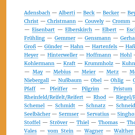
Adensbach
—
Alberti
—
Beck
—
Becker
—
Bey
Christ
—
Christmann
—
Couvely
—
Cromm
—
Eisenbart
—
Elberskirch
—
Elbert
—
Es
Frühling
—
Gemmer
—
Gensmann
—
Gerha
Groß
—
Günder
—
Hahn
—
Hartenfels
—
Haß
Heyer
—
Hinterweller
—
Hoffmann
—
Hohl
Kohlermann
—
Kraft
—
Krummholz
—
Kuh
—
May
—
Mebius
—
Meier
—
Metz
—
M
Niebergall
—
Nußbaum
—
Obel
—
Ohlig
—
Pfaff
—
Pfeiffer
—
Pilgrim
—
Pristum
Rheinfeld/Reifelt/Reifert
—
Rhod
—
Riegel/R
Schemel
—
Schmidt
—
Schnatz
—
Schneid
Seelbächer
—
Sermser
—
Servatius
—
Singho
Stoffel
—
Ströver
—
Thiel
—
Thomas
—
Th
Vales
—
vom Stein
—
Wagner
—
Walther