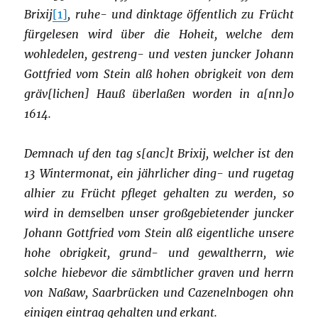
Brixij
[1]
, ruhe- und dinktage öffentlich zu Frücht
fürgelesen wird über die Hoheit, welche dem
wohledelen, gestreng- und vesten juncker Johann
Gottfried vom Stein alß hohen obrigkeit von dem
gräv[lichen] Hauß überlaßen worden in a[nn]o
1614.
Demnach uf den tag s[anc]t Brixij, welcher ist den
13 Wintermonat, ein jährlicher ding- und rugetag
alhier zu Frücht pfleget gehalten zu werden, so
wird in demselben unser großgebietender juncker
Johann Gottfried vom Stein alß eigentliche unsere
hohe obrigkeit, grund- und gewaltherrn, wie
solche hiebevor die sämbtlicher graven und herrn
von Naßaw, Saarbrücken und Cazenelnbogen ohn
einigen eintrag gehalten und erkant.