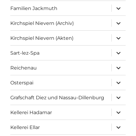
Unterme
Familien Jackmuth
anzeigen
Unterme
Kirchspiel Nievern (Archiv)
anzeigen
Unterme
Kirchspiel Nievern (Akten)
anzeigen
Unterme
Sart-lez-Spa
anzeigen
Unterme
Reichenau
anzeigen
Unterme
Osterspai
anzeigen
Unterme
Grafschaft Diez und Nassau-Dillenburg
anzeigen
Unterme
Kellerei Hadamar
anzeigen
Unterme
Kellerei Ellar
anzeigen