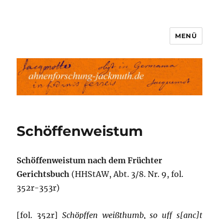
MENÜ
Ahnenforschung-Jackmuth.de
Schöffenweistum
Schöffenweistum nach dem Früchter
Gerichtsbuch
(HHStAW, Abt. 3/8. Nr. 9, fol.
352r-353r)
[fol. 352r]
Schöpffen weißthumb, so uff s[anc]t