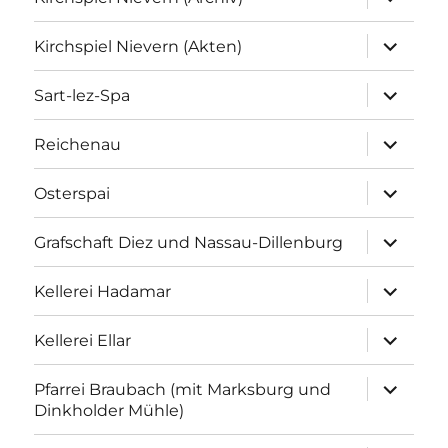
anzeigen
Unterme
Kirchspiel Nievern (Akten)
anzeigen
Unterme
Sart-lez-Spa
anzeigen
Unterme
Reichenau
anzeigen
Unterme
Osterspai
anzeigen
Unterme
Grafschaft Diez und Nassau-Dillenburg
anzeigen
Unterme
Kellerei Hadamar
anzeigen
Unterme
Kellerei Ellar
anzeigen
Unterme
Pfarrei Braubach (mit Marksburg und
anzeigen
Dinkholder Mühle)