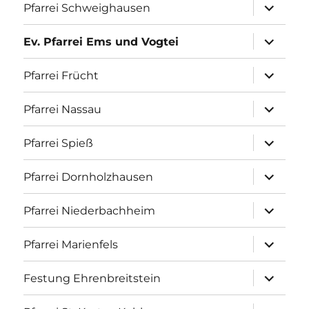
Unterme
Pfarrei Schweighausen
anzeigen
Unterme
Ev. Pfarrei Ems und Vogtei
anzeigen
Unterme
Pfarrei Frücht
anzeigen
Unterme
Pfarrei Nassau
anzeigen
Unterme
Pfarrei Spieß
anzeigen
Unterme
Pfarrei Dornholzhausen
anzeigen
Unterme
Pfarrei Niederbachheim
anzeigen
Unterme
Pfarrei Marienfels
anzeigen
Unterme
Festung Ehrenbreitstein
anzeigen
Unterme