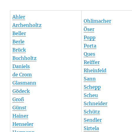
Ahler
Ohlimacher
Archenholtz
Öser
Beller
Popp
Berle
Porta
Brück
Ques
Buchholtz
Reiffer
Daniels
Rheinfeld
de Crom
Sann
Glasmann
Schepp
Gödeck
Scheu
Groß
Schneider
Günst
Schütz
Hainer
Sendler
Henseler
Sirtela