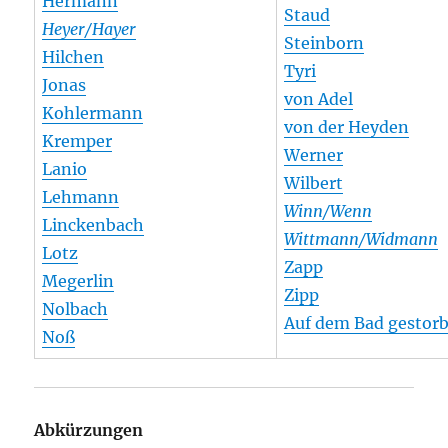
Hermann
Staud
Heyer/Hayer
Steinborn
Hilchen
Tyri
Jonas
von Adel
Kohlermann
von der Heyden
Kremper
Werner
Lanio
Wilbert
Lehmann
Winn/Wenn
Linckenbach
Wittmann/Widmann
Lotz
Zapp
Megerlin
Zipp
Nolbach
Auf dem Bad gestor
Noß
Abkürzungen