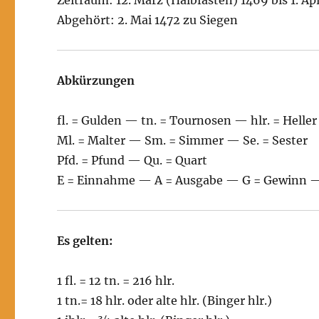
Abgehört: 2. Mai 1472 zu Siegen
Abkürzungen
fl. = Gulden — tn. = Tournosen — hlr. = Heller
Ml. = Malter — Sm. = Simmer — Se. = Sester
Pfd. = Pfund — Qu. = Quart
E = Einnahme — A = Ausgabe — G = Gewinn — 
Es gelten:
1 fl. = 12 tn. = 216 hlr.
1 tn.= 18 hlr. oder alte hlr. (Binger hlr.)