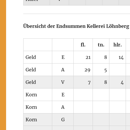
Übersicht der Endsummen Kellerei Löhnberg
fl.
tn.
hlr.
Geld
E
21
8
14
Geld
A
29
5
Geld
V
7
8
4
Korn
E
Korn
A
Korn
G