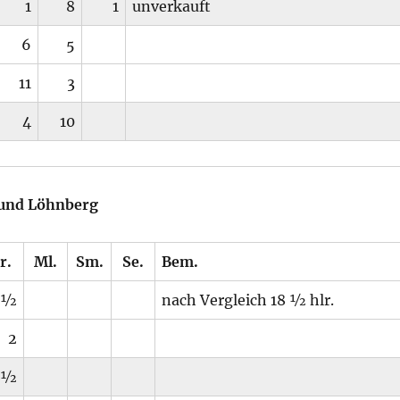
1
8
1
unverkauft
6
5
11
3
4
10
 und Löhnberg
r.
Ml.
Sm.
Se.
Bem.
 ½
nach Vergleich 18 ½ hlr.
2
 ½