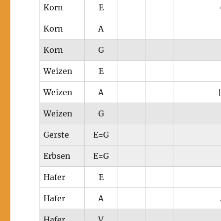
Korn
E
Korn
A
Korn
G
Weizen
E
Weizen
A
Weizen
G
Gerste
E=G
Erbsen
E=G
Hafer
E
Hafer
A
Hafer
V