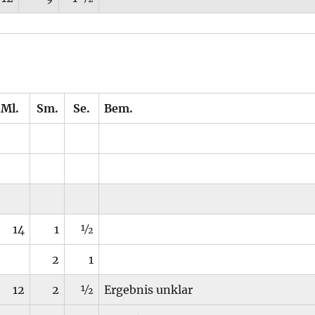
Ml.
Sm.
Se.
Bem.
14
1
½
2
1
12
2
½
Ergebnis unklar