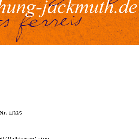
9
Nr. 11325
ril (Halbfasten) 1470