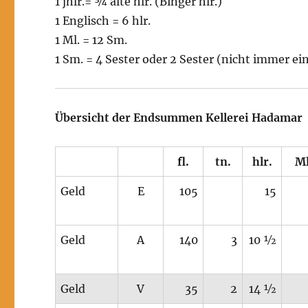
1 jhlr.= ¾ alte hlr. (Binger hlr.)
1 Englisch = 6 hlr.
1 Ml. = 12 Sm.
1 Sm. = 4 Sester oder 2 Sester (nicht immer ei
Übersicht der Endsummen Kellerei Hadamar
fl.
tn.
hlr.
Ml
Geld
E
105
15
Geld
A
140
3
10 ½
Geld
V
35
2
14 ½