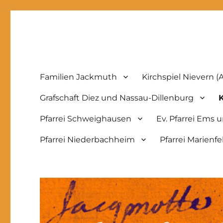
Ahnenforschung-Jackmu
Familien Jackmuth
Kirchspiel Nievern (A
Grafschaft Diez und Nassau-Dillenburg
Pfarrei Schweighausen
Ev. Pfarrei Ems 
Pfarrei Niederbachheim
Pfarrei Marienfe