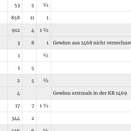
53
5
½
858
11
1
912
4
1 ½
3
8
1
Gewinn aus 1468 nicht verrechne
1
½
1
5
2
5
½
4
Gewinn erstmals in der KR 1469
17
7
1 ½
344
2
326
6
½