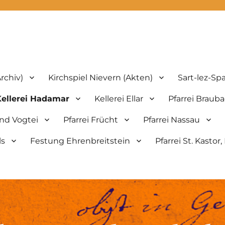
th.de
rchiv)
Kirchspiel Nievern (Akten)
Sart-lez-Sp
Kellerei Hadamar
Kellerei Ellar
Pfarrei Braub
und Vogtei
Pfarrei Frücht
Pfarrei Nassau
ls
Festung Ehrenbreitstein
Pfarrei St. Kastor