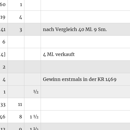
60
1
19
4
41
3
nach Vergleich 40 Ml. 9 Sm.
6
[4]
4 Ml. verkauft
2
4
Gewinn erstmals in der KR 1469
1
½
33
11
46
8
1 ½
12
9
1 ½