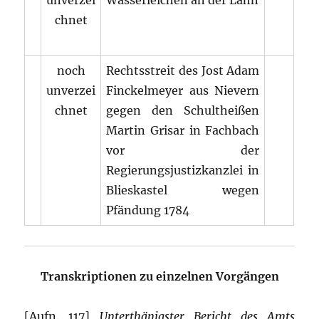
unverzei
Wasserleichen an der Lahn
chnet
noch
Rechtsstreit des Jost Adam
unverzei
Finckelmeyer aus Nievern
chnet
gegen den Schultheißen
Martin Grisar in Fachbach
vor der
Regierungsjustizkanzlei in
Blieskastel wegen
Pfändung 1784
Transkriptionen zu einzelnen Vorgängen
[Aufn. 117]
Unterthänigster Bericht des Amts