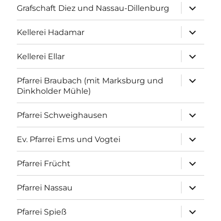
Unterme
Grafschaft Diez und Nassau-Dillenburg
anzeigen
Unterme
Kellerei Hadamar
anzeigen
Unterme
Kellerei Ellar
anzeigen
Unterme
Pfarrei Braubach (mit Marksburg und
anzeigen
Dinkholder Mühle)
Unterme
Pfarrei Schweighausen
anzeigen
Unterme
Ev. Pfarrei Ems und Vogtei
anzeigen
Unterme
Pfarrei Frücht
anzeigen
Unterme
Pfarrei Nassau
anzeigen
Unterme
Pfarrei Spieß
anzeigen