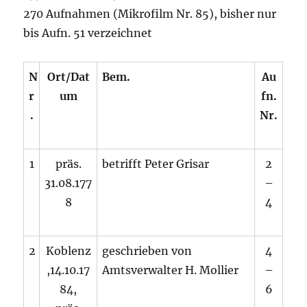
270 Aufnahmen (Mikrofilm Nr. 85), bisher nur
bis Aufn. 51 verzeichnet
N
Ort/Dat
Bem.
Au
r
um
fn.
.
Nr.
1
präs.
betrifft Peter Grisar
2
31.08.177
–
8
4
2
Koblenz
geschrieben von
4
,14.10.17
Amtsverwalter H. Mollier
–
84,
6