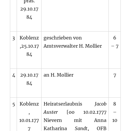
präs.
29.10.17
84
3
Koblenz
geschrieben von
6
,25.10.17
Amtsverwalter H. Mollier
– 7
84
4
29.10.17
an H. Mollier
7
84
5
Koblenz
Heiratserlaubnis
Jacob
8
,
Auster
[oo 10.02.1777
–
10.01.177
Nievern mit Anna
10
7
Katharina
Sandt
, OFB