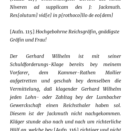
Niveren ad supplicam des J: Jackmuth.
Res[olutum] vid[e] in p[rothoco]llo de eo[dem]
[Aufn. 115]
Hochgebohrne Reichsgräfin, gnädigste
Gräfin und Frau!
Der Gerhard Wilhelm ist mit seiner
Schuldforderungs-Klage bereits bey meinem
Vorfarer, dem Kammer-Rathen Mollier
aufgetretten und geschah bey demselben die
Vermittelung, daß klagender Gerhard Wilhelm
jeden Lohn- oder Zahltag bey der Lumbacher
Gewerckschaft einen Reichsthaler haben sol.
Diesem ist der Jackmuth nicht nachgekommen.
Kläger stunde also nach und nach um richterliche
Hülf an, welche bey
[Aufn. 116]
richtiger und nicht