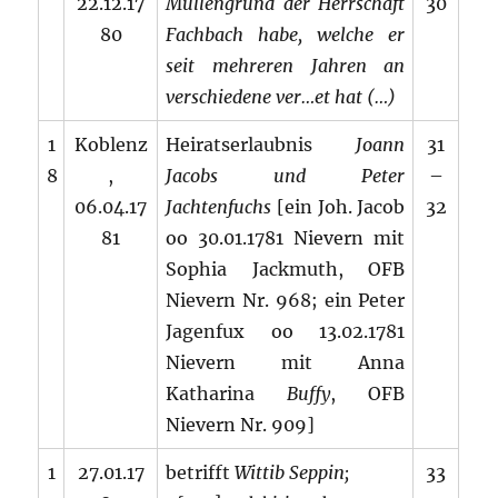
22.12.17
Müllengrund der Herrschaft
30
80
Fachbach habe, welche er
seit mehreren Jahren an
verschiedene ver…et hat (…)
1
Koblenz
Heiratserlaubnis
Joann
31
8
,
Jacobs und Peter
–
06.04.17
Jachtenfuchs
[ein Joh. Jacob
32
81
oo 30.01.1781 Nievern mit
Sophia Jackmuth, OFB
Nievern Nr. 968; ein Peter
Jagenfux oo 13.02.1781
Nievern mit Anna
Katharina
Buffy
, OFB
Nievern Nr. 909]
1
27.01.17
betrifft
Wittib Seppin;
33