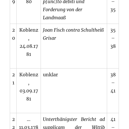
9
80
p[unc]to debiti und
–
Forderung von der
35
Landmaaß
2
Koblenz
Joan Fisch contra Schultheiß
35
0
,
Grisar
–
24.08.17
38
81
2
Koblenz
unklar
38
1
,
–
03.09.17
41
81
2
…
Unterthänigster Bericht ad
41
2
11.03.178
supplicam der Wittib
–