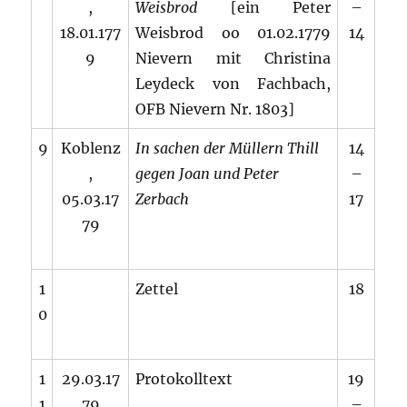
,
Weisbrod
[ein Peter
–
18.01.177
Weisbrod oo 01.02.1779
14
9
Nievern mit Christina
Leydeck von Fachbach,
OFB Nievern Nr. 1803]
9
Koblenz
In sachen der Müllern Thill
14
,
gegen Joan und Peter
–
05.03.17
Zerbach
17
79
1
Zettel
18
0
1
29.03.17
Protokolltext
19
1
79
–