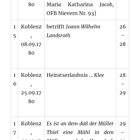
80
Maria Katharina
Jacob
,
OFB Nievern Nr. 93]
1
Koblenz
betrifft
Joann Wilhelm
26
5
,
Landsroth
–
08.09.17
28
80
1
Koblenz
Heiratserlaubnis
… Klee
28
6
,
–
25.09.17
29
80
1
Koblenz
Es ist an dem daß der Müller
29
7
,
Thiel eine Mühl in dem
–