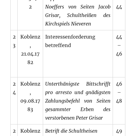
2
Noeffers von Seiten Jacob
44
Grisar, Schultheißen des
Kirchspiels Nieveren
2
Koblenz
Interessenforderung
44
3
,
betreffend
–
21.04.17
46
82
2
Koblenz
Unterthänigste Bittschrifft
46
4
,
pro arresto und gnädigsten
–
09.08.17
Zahlungsbefehl von Seiten
48
83
gesammter Erben des
verstorbenen Peter Grisar
2
Koblenz
Betrift die Schultheisen
49