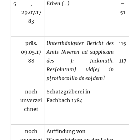
5
,
Erben (…)
–
29.07.17
51
83
präs.
Unterthänigster Bericht des
115
09.05.17
Amts Niveren ad supplicam
–
88
des J: Jackmuth.
117
Res[olutum] vid[e] in
p[rothoco]llo de eo[dem]
noch
Schatzgräberei in
unverzei
Fachbach 1784
chnet
noch
Auffindung von