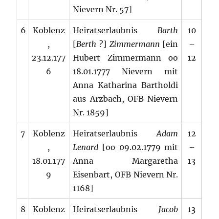
Nievern Nr. 57]
6
Koblenz
Heiratserlaubnis
Barth
10
,
[
Berth
?]
Zimmermann
[ein
–
23.12.177
Hubert Zimmermann oo
12
6
18.01.1777 Nievern mit
Anna Katharina Bartholdi
aus Arzbach, OFB Nievern
Nr. 1859]
7
Koblenz
Heiratserlaubnis
Adam
12
,
Lenard
[oo 09.02.1779 mit
–
18.01.177
Anna Margaretha
13
9
Eisenbart, OFB Nievern Nr.
1168]
8
Koblenz
Heiratserlaubnis
Jacob
13