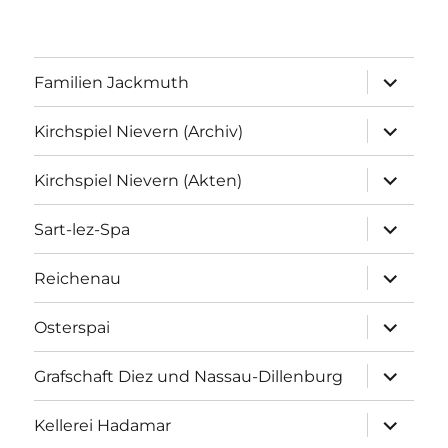
Unterme
Familien Jackmuth
anzeigen
Unterme
Kirchspiel Nievern (Archiv)
anzeigen
Unterme
Kirchspiel Nievern (Akten)
anzeigen
Unterme
Sart-lez-Spa
anzeigen
Unterme
Reichenau
anzeigen
Unterme
Osterspai
anzeigen
Unterme
Grafschaft Diez und Nassau-Dillenburg
anzeigen
Unterme
Kellerei Hadamar
anzeigen