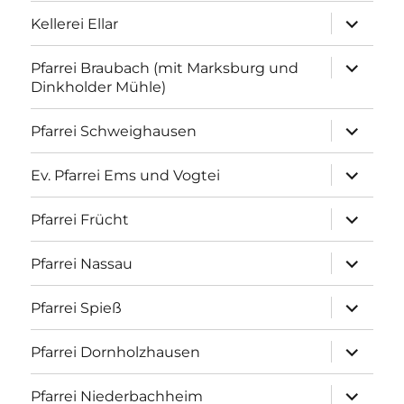
Unterme
Kellerei Ellar
anzeigen
Unterme
Pfarrei Braubach (mit Marksburg und
anzeigen
Dinkholder Mühle)
Unterme
Pfarrei Schweighausen
anzeigen
Unterme
Ev. Pfarrei Ems und Vogtei
anzeigen
Unterme
Pfarrei Frücht
anzeigen
Unterme
Pfarrei Nassau
anzeigen
Unterme
Pfarrei Spieß
anzeigen
Unterme
Pfarrei Dornholzhausen
anzeigen
Unterme
Pfarrei Niederbachheim