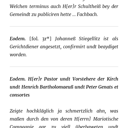
Welchen terminus auch H[er]r Schultheiß bey der
Gemeindt zu publiciren hette … Fachbach.
Eodem.
[fol. 3r*]
Johanneß Stiegellitz ist als
Gerichtdiener angesetzt, confirmirt undt beaydiget
worden.
Eodem.
H[er]r Pastor undt Vorstehere der Kirch
undt Henrich Bartholomaeuß undt Peter Genats et
consortes
Zeigte hochkläglich ja schmertzlich ahn, was
maßen durch den von deren H[errn] Mariotische
Compagnie gar zu viell überbaweten undt