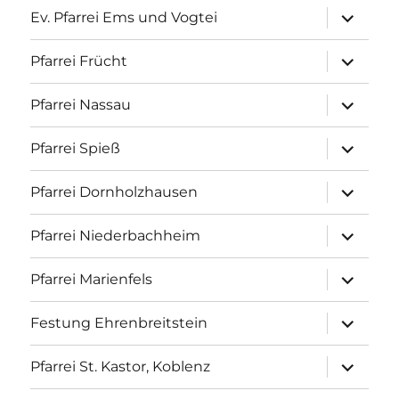
Unterme
Ev. Pfarrei Ems und Vogtei
anzeigen
Unterme
Pfarrei Frücht
anzeigen
Unterme
Pfarrei Nassau
anzeigen
Unterme
Pfarrei Spieß
anzeigen
Unterme
Pfarrei Dornholzhausen
anzeigen
Unterme
Pfarrei Niederbachheim
anzeigen
Unterme
Pfarrei Marienfels
anzeigen
Unterme
Festung Ehrenbreitstein
anzeigen
Unterme
Pfarrei St. Kastor, Koblenz
anzeigen