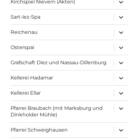
Unterme
Kirchspiel Nievern (Akten)
anzeigen
Unterme
Sart-lez-Spa
anzeigen
Unterme
Reichenau
anzeigen
Unterme
Osterspai
anzeigen
Unterme
Grafschaft Diez und Nassau-Dillenburg
anzeigen
Unterme
Kellerei Hadamar
anzeigen
Unterme
Kellerei Ellar
anzeigen
Unterme
Pfarrei Braubach (mit Marksburg und
anzeigen
Dinkholder Mühle)
Unterme
Pfarrei Schweighausen
anzeigen