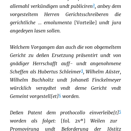
2
allemahl verkündigen undt publiciren
, anbey dem
vorgesteltem Herren Gerichtsschreiberen die
gerichtliche … emolumenta
[Vorteile]
undt jura
angedeyen lasen sollen.
Welchem Vorgangen dan auch die von obgemeltem
Gericht zu deßen Ersetzung präsentirt undt von
gnädiger Herrschafft auff- undt angenohmene
3
Scheffen als Hubertus Schleimer
, Wilhelm Aüster,
Wilhelm Buchholtz undt Johaneß Finckelmeyer
würcklich veraydtet vndt deme Gericht vndt
4
Gemeint vorgestell[et]
worden.
5
Deßen Patent dem prothocollo einverleibe[t]
worden als folget:
[fol. 2v*]
Weilen zur
Promovirung undt Beforderung der Jöstitz