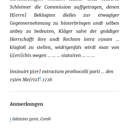
Schleimer die Commission auffgetragen, denen
H[errn] Beklagten dießes zur etwagiger
Gegenvernehmung zu hinterbringen undt selben
anbey zu bedeuten, Kläger salve der gnädiger
Herrschafft ihre undt Rechten intra 15nam …
klagloß zu stellen, widrigenfals wirdt man von
G[eri]chts wegen … … … statuiren … … …
Insinuirt p[er] extractum prothocolli parti … den
6
15ten Me[rtz]
1726
Anmerkungen
1
dahinter gestr.
Caroli