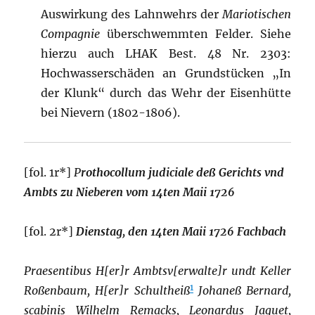
Auswirkung des Lahnwehrs der
Mariotischen
Compagnie
überschwemmten Felder. Siehe
hierzu auch LHAK Best. 48 Nr. 2303:
Hochwasserschäden an Grundstücken „In
der Klunk“ durch das Wehr der Eisenhütte
bei Nievern (1802-1806).
[fol. 1r*]
P
rothocollum judiciale deß Gerichts vnd
Ambts zu Nieberen vom 14ten Maii 1726
[fol. 2r*]
Dienstag, den 14ten Maii 1726 Fachbach
Praesentibus H[er]r Ambtsv[erwalte]r undt Keller
1
Roßenbaum, H[er]r Schultheiß
Johaneß Bernard,
scabinis Wilhelm Remacks, Leonardus Jaquet,