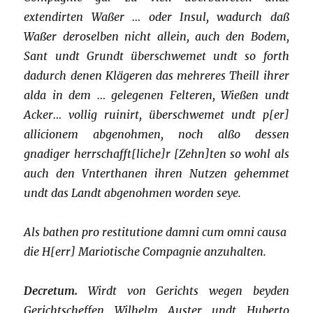
extendirten Waßer … oder Insul, wadurch daß
Waßer deroselben nicht allein, auch den Bodem,
Sant undt Grundt überschwemet undt so forth
dadurch denen Klägeren das mehreres Theill ihrer
alda in dem … gelegenen Felteren, Wießen undt
Acker… vollig ruinirt, überschwemet undt p[er]
allicionem abgenohmen, noch alßo dessen
gnadiger herrschafft[liche]r [Zehn]ten so wohl als
auch den Vnterthanen ihren Nutzen gehemmet
undt das Landt abgenohmen worden seye.
Als bathen pro restitutione damni cum omni causa
die H[err] Mariotische Compagnie anzuhalten.
Decretum.
Wirdt von Gerichts wegen beyden
Gerichtscheffen Wilhelm Auster undt Huberto