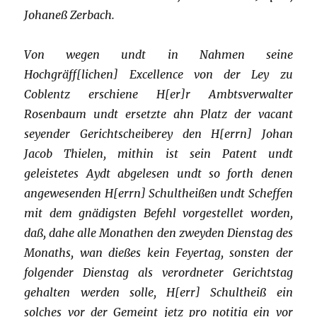
Johaneß Zerbach.
Von wegen undt in Nahmen seine
Hochgräff[lichen] Excellence von der Ley zu
Coblentz erschiene H[er]r Ambtsverwalter
Rosenbaum undt ersetzte ahn Platz der vacant
seyender Gerichtscheiberey den H[errn] Johan
Jacob Thielen, mithin ist sein Patent undt
geleistetes Aydt abgelesen undt so forth denen
angewesenden H[errn] Schultheißen undt Scheffen
mit dem gnädigsten Befehl vorgestellet worden,
daß, dahe alle Monathen den zweyden Dienstag des
Monaths, wan dießes kein Feyertag, sonsten der
folgender Dienstag als verordneter Gerichtstag
gehalten werden solle, H[err] Schultheiß ein
solches vor der Gemeint jetz pro notitia ein vor